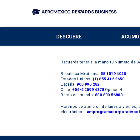
DESCUBRE
ACUMU
Recuerda tener a la mano tu Número de So
República Mexicana:
55 1519 4040
Estados Unidos:
(1) 855 412 2650
España:
900 995 282
Chile:
+56-2 2599 4378
Opción 4
Resto del mundo:
800 800 56800
Horarios de atención de lunes a viernes, d
electrónico a
amprogramacorporativoc